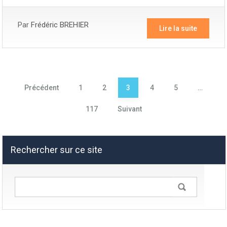
Par
Frédéric BREHIER
Lire la suite
Pagination
Précédent
1
2
3
4
5
…
des
117
Suivant
publications
Rechercher sur ce site