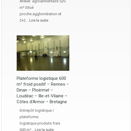
Atelier agroalimentaire 520
m² Situé
proche agglomération et
2×2…
Lire la suite
Plateforme logistique 600
m² froid positif – Rennes –
Dinan – Ploërmel –
Loudéac – Ille-et-Vilaine –
Côtes d’Armor – Bretagne
Entrepôt logistique /
plateforme
logistique produits frais
600 m²…
Lire la suite