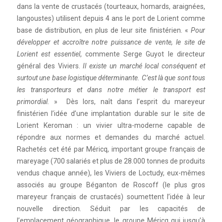
dans la vente de crustacés (tourteaux, homards, araignées,
langoustes) utilisent depuis 4 ans le port de Lorient comme
base de distribution, en plus de leur site finistérien. «
Pour
développer et accroître notre puissance de vente, le site de
Lorient est essentiel
, commente Serge Guyot le directeur
général des Viviers.
Il existe un marché local conséquent et
surtout une base logistique déterminante. C’est là que sont tous
les transporteurs et dans notre métier le transport est
primordial.
» Dès lors, naît dans l’esprit du mareyeur
finistérien l’idée d’une implantation durable sur le site de
Lorient Keroman : un vivier ultra-moderne capable de
répondre aux normes et demandes du marché actuel.
Rachetés cet été par Méricq, important groupe français de
mareyage (700 salariés et plus de 28.000 tonnes de produits
vendus chaque année), les Viviers de Loctudy, eux-mêmes
associés au groupe Béganton de Roscoff (le plus gros
mareyeur français de crustacés) soumettent l’idée à leur
nouvelle direction. Séduit par les capacités de
l’emplacement géographique, le groupe Méricq qui jusqu’à